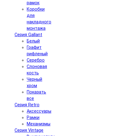
рамок
Коробки
для
накладного
монтажа
Серия Gallant
Белый
Графит
рифленый
Серебро
Слоновая
кость
Черный
хром
Показать
все
Серия Retro
Аксессуары
Рамки
Механизмы
Серия Vintage