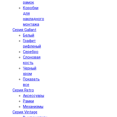
рамок
Коробки
для
накладного
монтажа
Серия Gallant
Белый
Графит
рифленый
Серебро
Слоновая
кость
Черный
хром
Показать
все
Серия Retro
Аксессуары
Рамки
Механизмы
Серия Vintage