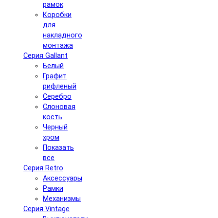
рамок
Коробки
для
накладного
монтажа
Серия Gallant
Белый
Графит
рифленый
Серебро
Слоновая
кость
Черный
хром
Показать
все
Серия Retro
Аксессуары
Рамки
Механизмы
Серия Vintage