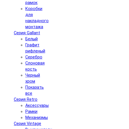
рамок
Коробки
для
накладного
монтажа
Серия Gallant
Белый
Графит
рифленый
Серебро
Слоновая
кость
Черный
хром
Показать
все
Серия Retro
Аксессуары
Рамки
Механизмы
Серия Vintage