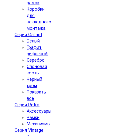
рамок
Коробки
для
накладного
монтажа
Серия Gallant
Белый
Графит
рифленый
Серебро
Слоновая
кость
Черный
хром
Показать
все
Серия Retro
Аксессуары
Рамки
Механизмы
Серия Vintage