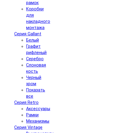
рамок
Коробки
для
накладного
монтажа
Серия Gallant
Белый
Графит
рифленый
Серебро
Слоновая
кость
Черный
хром
Показать
все
Серия Retro
Аксессуары
Рамки
Механизмы
Серия Vintage