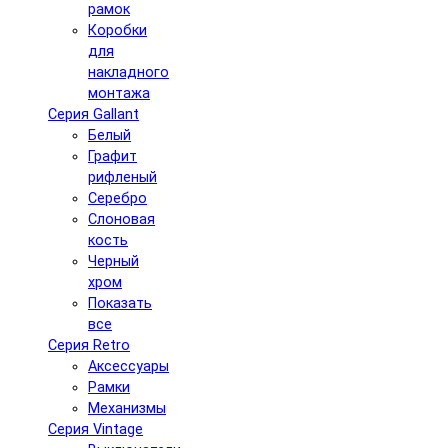
рамок
Коробки
для
накладного
монтажа
Серия Gallant
Белый
Графит
рифленый
Серебро
Слоновая
кость
Черный
хром
Показать
все
Серия Retro
Аксессуары
Рамки
Механизмы
Серия Vintage