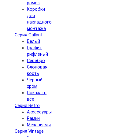
рамок
Коробки
для
накладного
монтажа
Серия Gallant
Белый
Графит
рифленый
Серебро
Слоновая
кость
Черный
хром
Показать
все
Серия Retro
Аксессуары
Рамки
Механизмы
Серия Vintage