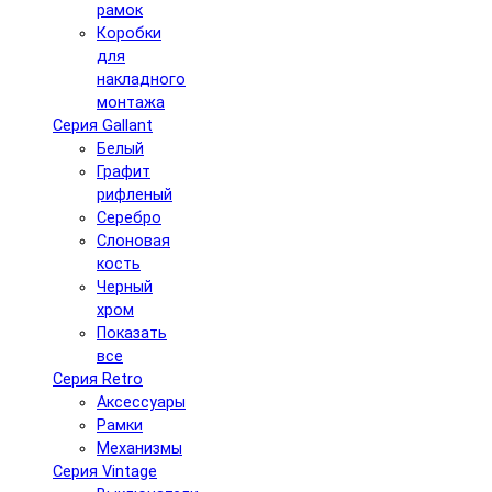
рамок
Коробки
для
накладного
монтажа
Серия Gallant
Белый
Графит
рифленый
Серебро
Слоновая
кость
Черный
хром
Показать
все
Серия Retro
Аксессуары
Рамки
Механизмы
Серия Vintage