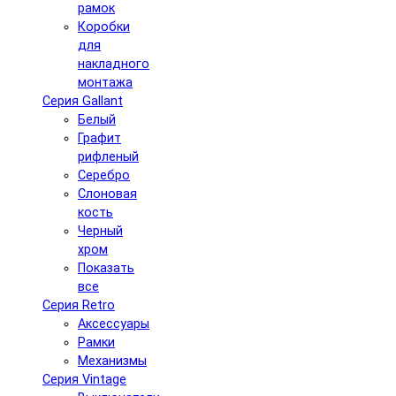
рамок
Коробки
для
накладного
монтажа
Серия Gallant
Белый
Графит
рифленый
Серебро
Слоновая
кость
Черный
хром
Показать
все
Серия Retro
Аксессуары
Рамки
Механизмы
Серия Vintage