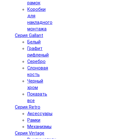
рамок
Коробки
для
накладного
монтажа
Серия Gallant
Белый
Графит
рифленый
Серебро
Слоновая
кость
Черный
хром
Показать
все
Серия Retro
Аксессуары
Рамки
Механизмы
Серия Vintage