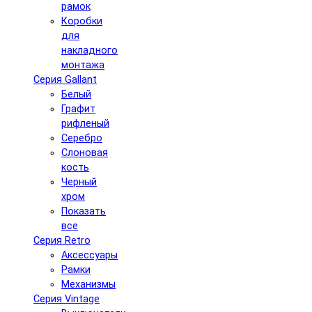
рамок
Коробки
для
накладного
монтажа
Серия Gallant
Белый
Графит
рифленый
Серебро
Слоновая
кость
Черный
хром
Показать
все
Серия Retro
Аксессуары
Рамки
Механизмы
Серия Vintage