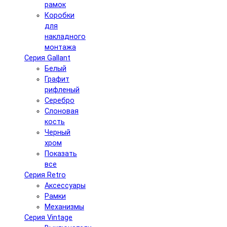
рамок
Коробки
для
накладного
монтажа
Серия Gallant
Белый
Графит
рифленый
Серебро
Слоновая
кость
Черный
хром
Показать
все
Серия Retro
Аксессуары
Рамки
Механизмы
Серия Vintage