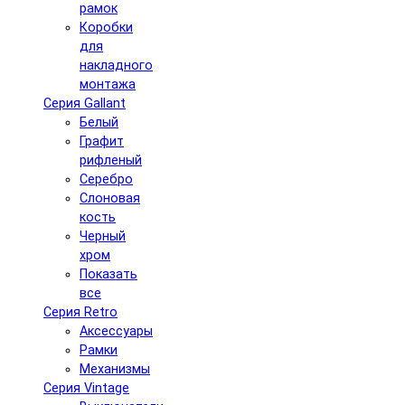
рамок
Коробки
для
накладного
монтажа
Серия Gallant
Белый
Графит
рифленый
Серебро
Слоновая
кость
Черный
хром
Показать
все
Серия Retro
Аксессуары
Рамки
Механизмы
Серия Vintage