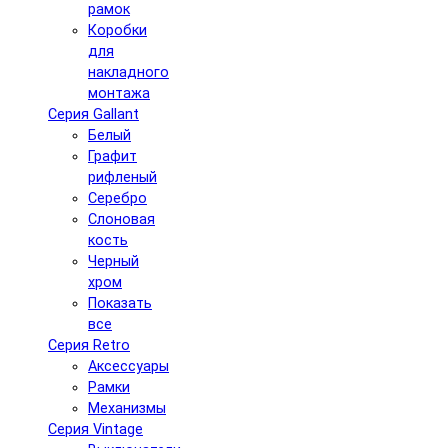
рамок
Коробки
для
накладного
монтажа
Серия Gallant
Белый
Графит
рифленый
Серебро
Слоновая
кость
Черный
хром
Показать
все
Серия Retro
Аксессуары
Рамки
Механизмы
Серия Vintage