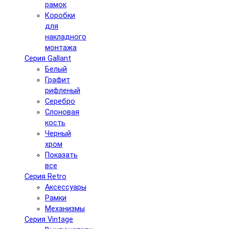
рамок
Коробки
для
накладного
монтажа
Серия Gallant
Белый
Графит
рифленый
Серебро
Слоновая
кость
Черный
хром
Показать
все
Серия Retro
Аксессуары
Рамки
Механизмы
Серия Vintage