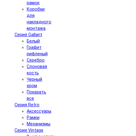
рамок
Коробки
для
накладного
монтажа
Серия Gallant
Белый
Графит
рифленый
Серебро
Слоновая
кость
Черный
хром
Показать
все
Серия Retro
Аксессуары
Рамки
Механизмы
Серия Vintage