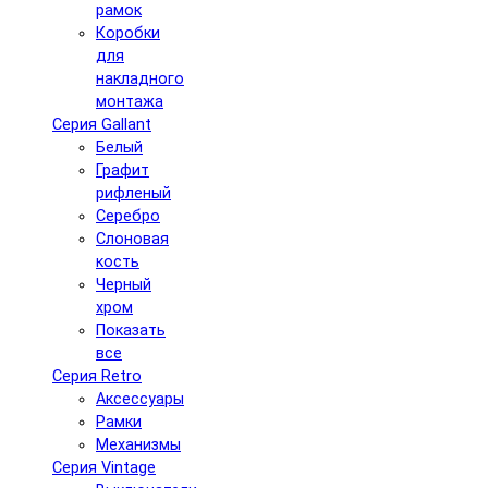
рамок
Коробки
для
накладного
монтажа
Серия Gallant
Белый
Графит
рифленый
Серебро
Слоновая
кость
Черный
хром
Показать
все
Серия Retro
Аксессуары
Рамки
Механизмы
Серия Vintage