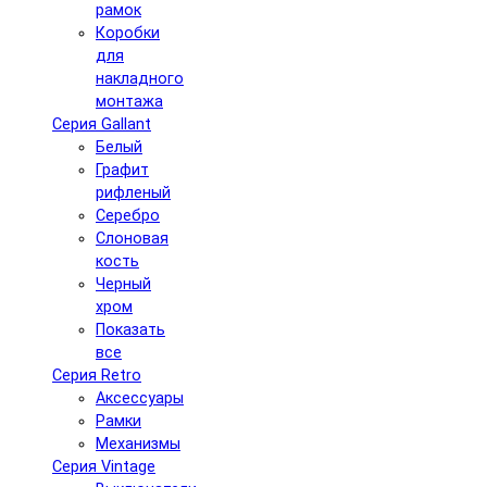
рамок
Коробки
для
накладного
монтажа
Серия Gallant
Белый
Графит
рифленый
Серебро
Слоновая
кость
Черный
хром
Показать
все
Серия Retro
Аксессуары
Рамки
Механизмы
Серия Vintage