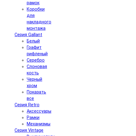
рамок
Коробки
для
накладного
монтажа
Серия Gallant
Белый
Графит
рифленый
Серебро
Слоновая
кость
Черный
хром
Показать
все
Серия Retro
Аксессуары
Рамки
Механизмы
Серия Vintage