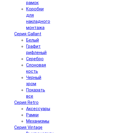
рамок
Коробки
для
накладного
монтажа
Серия Gallant
Белый
Графит
рифленый
Серебро
Слоновая
кость
Черный
хром
Показать
все
Серия Retro
Аксессуары
Рамки
Механизмы
Серия Vintage