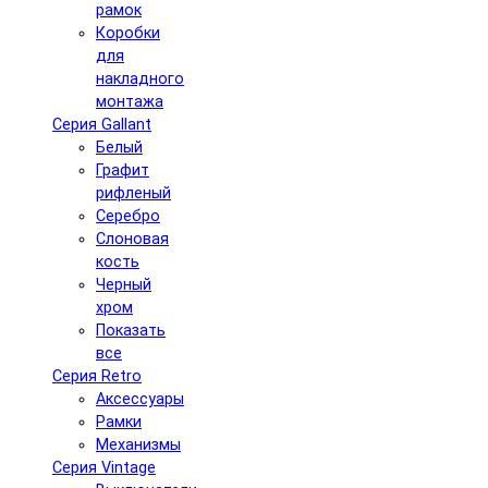
рамок
Коробки
для
накладного
монтажа
Серия Gallant
Белый
Графит
рифленый
Серебро
Слоновая
кость
Черный
хром
Показать
все
Серия Retro
Аксессуары
Рамки
Механизмы
Серия Vintage