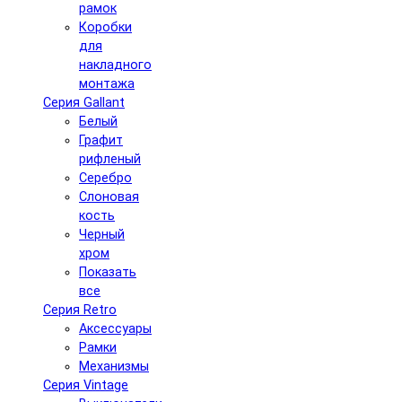
рамок
Коробки
для
накладного
монтажа
Серия Gallant
Белый
Графит
рифленый
Серебро
Слоновая
кость
Черный
хром
Показать
все
Серия Retro
Аксессуары
Рамки
Механизмы
Серия Vintage