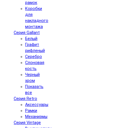
рамок
Коробки
для
накладного
монтажа
Серия Gallant
Белый
Графит
рифленый
Серебро
Слоновая
кость
Черный
хром
Показать
все
Серия Retro
Аксессуары
Рамки
Механизмы
Серия Vintage