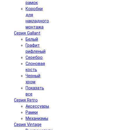
рамок
Коробки
для
накладного
монтажа
Серия Gallant
Белый
Графит
рифленый
Серебро
Слоновая
кость
Черный
хром
Показать
все
Серия Retro
Аксессуары
Рамки
Механизмы
Серия Vintage