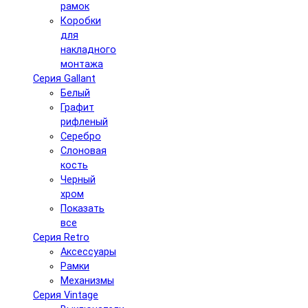
рамок
Коробки
для
накладного
монтажа
Серия Gallant
Белый
Графит
рифленый
Серебро
Слоновая
кость
Черный
хром
Показать
все
Серия Retro
Аксессуары
Рамки
Механизмы
Серия Vintage