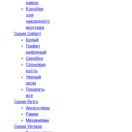
рамок
Коробки
для
накладного
монтажа
Серия Gallant
Белый
Графит
рифленый
Серебро
Слоновая
кость
Черный
хром
Показать
все
Серия Retro
Аксессуары
Рамки
Механизмы
Серия Vintage