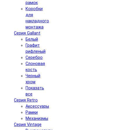
рамок
Коробки
для
накладного
монтажа
Серия Gallant
Белый
Графит
рифленый
Серебро
Слоновая
кость
Черный
хром
Показать
все
Серия Retro
Аксессуары
Рамки
Механизмы
Серия Vintage