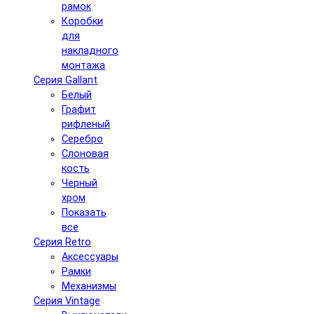
рамок
Коробки
для
накладного
монтажа
Серия Gallant
Белый
Графит
рифленый
Серебро
Слоновая
кость
Черный
хром
Показать
все
Серия Retro
Аксессуары
Рамки
Механизмы
Серия Vintage