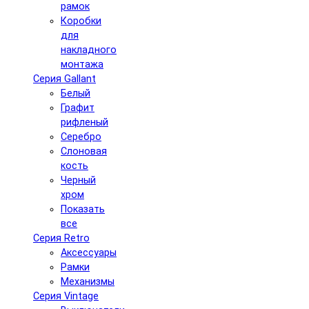
рамок
Коробки
для
накладного
монтажа
Серия Gallant
Белый
Графит
рифленый
Серебро
Слоновая
кость
Черный
хром
Показать
все
Серия Retro
Аксессуары
Рамки
Механизмы
Серия Vintage