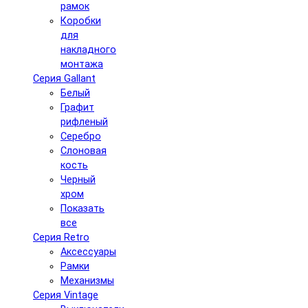
рамок
Коробки
для
накладного
монтажа
Серия Gallant
Белый
Графит
рифленый
Серебро
Слоновая
кость
Черный
хром
Показать
все
Серия Retro
Аксессуары
Рамки
Механизмы
Серия Vintage