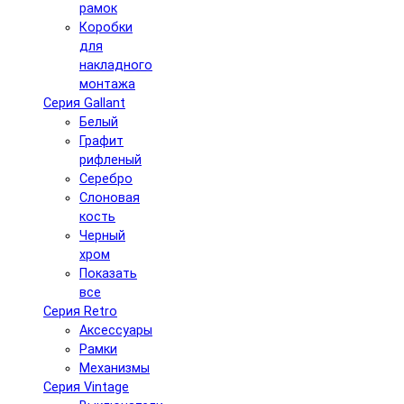
рамок
Коробки
для
накладного
монтажа
Серия Gallant
Белый
Графит
рифленый
Серебро
Слоновая
кость
Черный
хром
Показать
все
Серия Retro
Аксессуары
Рамки
Механизмы
Серия Vintage