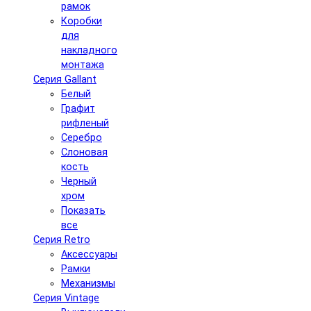
рамок
Коробки
для
накладного
монтажа
Серия Gallant
Белый
Графит
рифленый
Серебро
Слоновая
кость
Черный
хром
Показать
все
Серия Retro
Аксессуары
Рамки
Механизмы
Серия Vintage