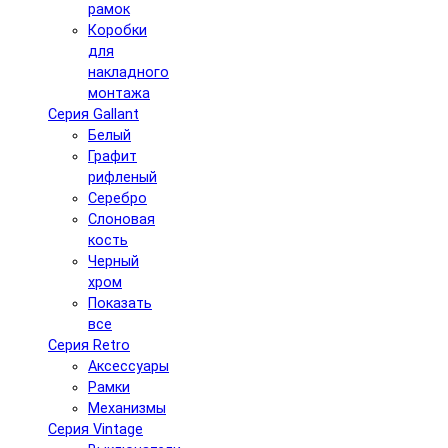
рамок
Коробки
для
накладного
монтажа
Серия Gallant
Белый
Графит
рифленый
Серебро
Слоновая
кость
Черный
хром
Показать
все
Серия Retro
Аксессуары
Рамки
Механизмы
Серия Vintage