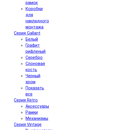
рамок
Коробки
для
накладного
монтажа
Серия Gallant
Белый
Графит
рифленый
Серебро
Слоновая
кость
Черный
хром
Показать
все
Серия Retro
Аксессуары
Рамки
Механизмы
Серия Vintage