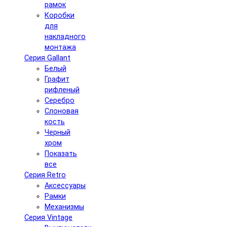
рамок
Коробки
для
накладного
монтажа
Серия Gallant
Белый
Графит
рифленый
Серебро
Слоновая
кость
Черный
хром
Показать
все
Серия Retro
Аксессуары
Рамки
Механизмы
Серия Vintage