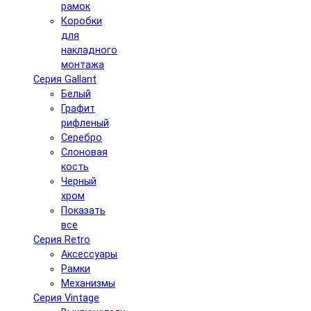
рамок
Коробки
для
накладного
монтажа
Серия Gallant
Белый
Графит
рифленый
Серебро
Слоновая
кость
Черный
хром
Показать
все
Серия Retro
Аксессуары
Рамки
Механизмы
Серия Vintage