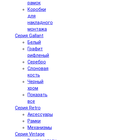
рамок
Коробки
для
накладного
монтажа
Серия Gallant
Белый
Графит
рифленый
Серебро
Слоновая
кость
Черный
хром
Показать
все
Серия Retro
Аксессуары
Рамки
Механизмы
Серия Vintage