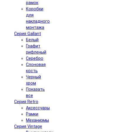
рамок
Коробки
для
накладного
монтажа
Серия Gallant
Белый
Графит
рифленый
Серебро
Слоновая
кость
Черный
хром
Показать
все
Серия Retro
Аксессуары
Рамки
Механизмы
Серия Vintage